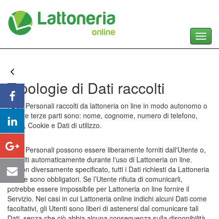
Toggl
navig
Tipologie di Dati raccolti
I Dati Personali raccolti da lattoneria on line in modo autonomo o
tramite terze parti sono: nome, cognome, numero di telefono,
email, Cookie e Dati di utilizzo.
I Dati Personali possono essere liberamente forniti dall'Utente o,
raccolti automaticamente durante l'uso di Lattoneria on line.
Se non diversamente specificato, tutti i Dati richiesti da Lattoneria
on line sono obbligatori. Se l’Utente rifiuta di comunicarli,
potrebbe essere impossibile per Lattoneria on line fornire il
Servizio. Nei casi in cui Lattoneria online indichi alcuni Dati come
facoltativi, gli Utenti sono liberi di astenersi dal comunicare tali
Dati, senza che ciò abbia alcuna conseguenza sulla disponibilità