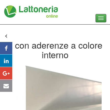
Toggl
navig
L con aderenze a colore
interno